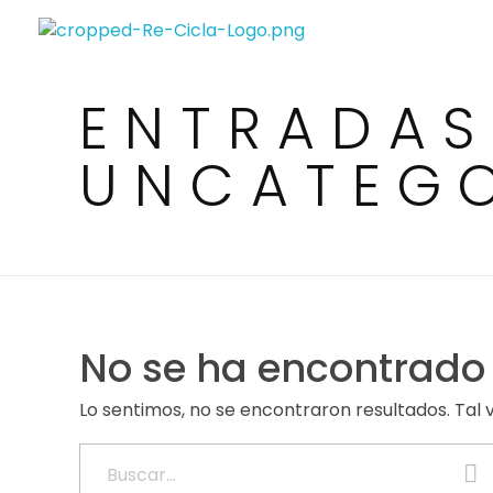
Directorio de empresas de reciclaje de Centroamérica
Re-Cicla.com | Negocios de Reciclaje Centroamérica
ENTRADAS
UNCATEGO
No se ha encontrado
Lo sentimos, no se encontraron resultados. Tal