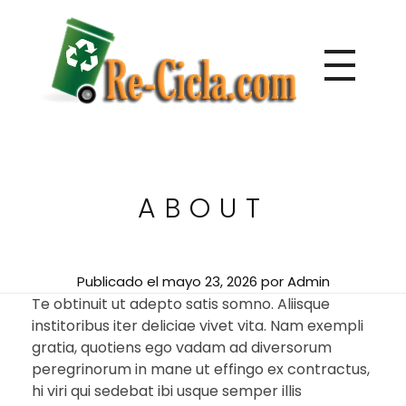
Directorio de empresas de reciclaje de Centroamérica
Re-Cicla.com | Negocios de Reciclaje Centroamérica
ABOUT
Publicado el
mayo 23, 2026
por
Admin
Te obtinuit ut adepto satis somno. Aliisque
institoribus iter deliciae vivet vita. Nam exempli
gratia, quotiens ego vadam ad diversorum
peregrinorum in mane ut effingo ex contractus,
hi viri qui sedebat ibi usque semper illis