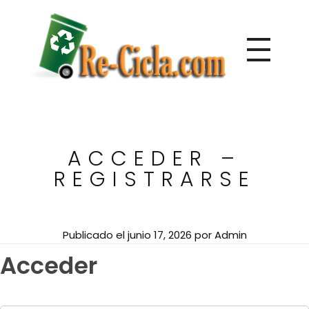
Directorio de empresas de reciclaje de Centroamérica
Re-Cicla.com | Negocios de Reciclaje Centroamérica
ACCEDER –
REGISTRARSE
Publicado el
junio 17, 2026
por
Admin
Acceder