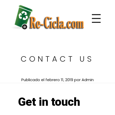
Directorio de empresas de reciclaje de Centroamérica
Re-Cicla.com | Negocios de Reciclaje Centroamérica
CONTACT US
Publicado el
febrero 11, 2019
por
Admin
Get in touch