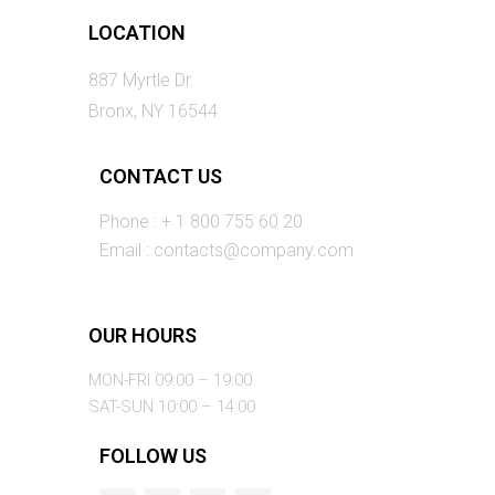
LOCATION
887 Myrtle Dr.
Bronx, NY 16544
CONTACT US
Phone : + 1 800 755 60 20
Email : contacts@company.com
OUR HOURS
MON-FRI 09:00 – 19:00
SAT-SUN 10:00 – 14:00
FOLLOW US