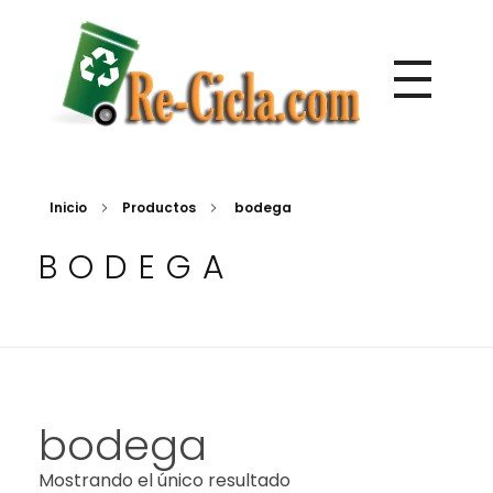
Directorio de empresas de reciclaje de Centroamérica
Re-Cicla.com | Negocios de Reciclaje Centroamérica
Inicio
Productos
bodega
BODEGA
bodega
Mostrando el único resultado