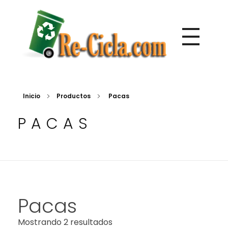
Directorio de empresas de reciclaje de Centroamérica
Re-Cicla.com | Negocios de Reciclaje Centroamérica
Inicio
Productos
Pacas
PACAS
Pacas
Mostrando 2 resultados