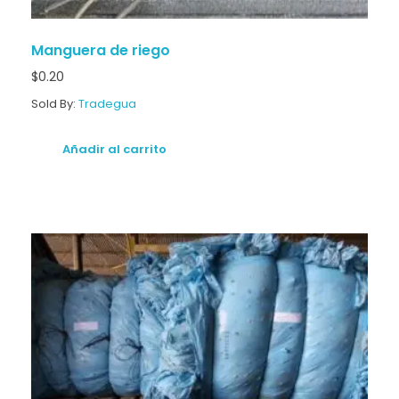
Manguera de riego
$
0.20
Sold By:
Tradegua
Añadir al carrito