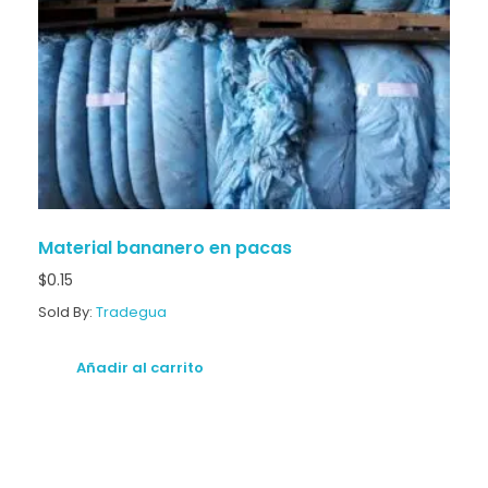
Material bananero en pacas
$
0.15
Sold By:
Tradegua
Añadir al carrito