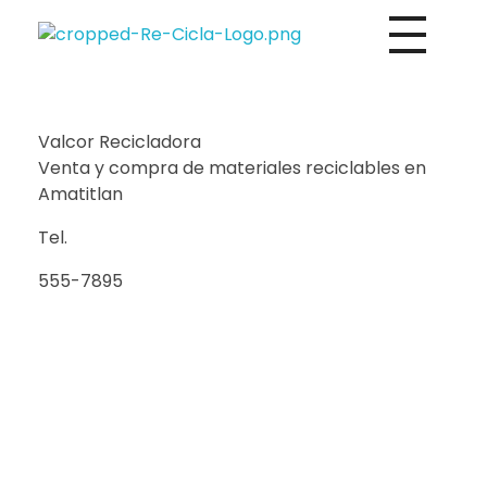
Directorio de empresas de reciclaje de Centroamérica
Re-Cicla.com | Negocios de Reciclaje Centroamérica
Valcor Recicladora
Venta y compra de materiales reciclables en
Amatitlan
Tel.
555-7895