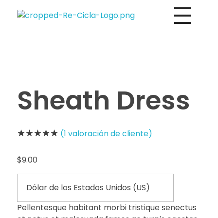
Directorio de empresas de reciclaje de Centroamérica
Re-Cicla.com | Negocios de Reciclaje Centroamérica
Sheath Dress
(
1
valoración de cliente)
$
9.00
Pellentesque habitant morbi tristique senectus