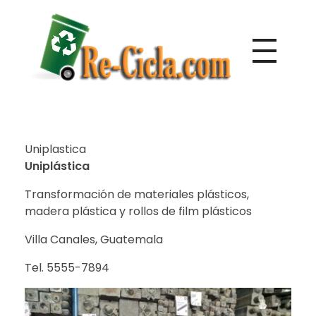
Directorio de empresas de reciclaje de Centroamérica
Re-Cicla.com | Negocios de Reciclaje Centroamérica
Uniplastica
Uniplástica
Transformación de materiales plásticos,
madera plástica y rollos de film plásticos
Villa Canales, Guatemala
Tel. 5555-7894