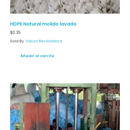
HDPE Natural molido lavado
$
0.35
Sold By:
Valcor Recicladora
Añadir al carrito