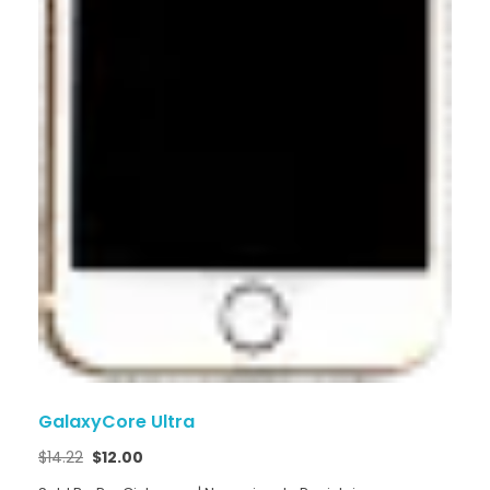
GalaxyCore Ultra
$
14.22
$
12.00