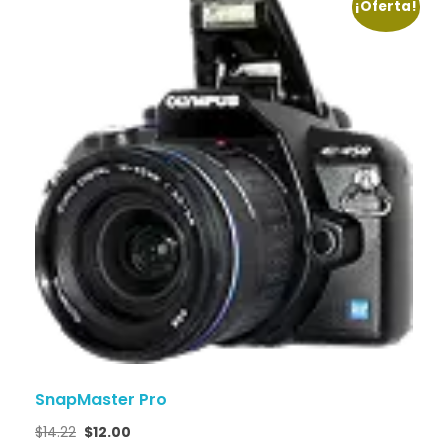
¡Oferta!
SnapMaster Pro
$
14.22
$
12.00