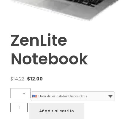
ZenLite
Notebook
$
14.22
$
12.00
Dólar de los Estados Unidos (US)
Añadir al carrito